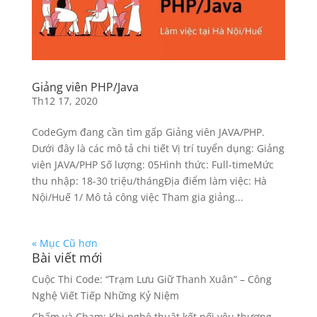
Giảng viên PHP/Java
Th12 17, 2020
CodeGym đang cần tìm gấp Giảng viên JAVA/PHP.
Dưới đây là các mô tả chi tiết Vị trí tuyển dụng: Giảng
viên JAVA/PHP Số lượng: 05Hình thức: Full-timeMức
thu nhập: 18-30 triệu/thángĐịa điểm làm việc: Hà
Nội/Huế 1/ Mô tả công việc Tham gia giảng...
« Mục Cũ hơn
Bài viết mới
Cuộc Thi Code: “Trạm Lưu Giữ Thanh Xuân” – Công
Nghệ Viết Tiếp Những Kỷ Niệm
Chấm và Chạm: Khi nghệ thuật kết nối yêu thương