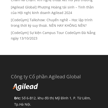
[Agilead Global] Phượng Hoàng tái sinh – Tinh thần
của Hội nghị kinh doanh Agilead 2024
[CodeGym] Talkshow: Chuyển nghề – Học lập trình
trong thời kỳ suy thoái. NÊN HAY KHÔNG NÊN?
[CodeGym] Sự kiện Campus Tour CodeGym Đà Nẵng
ngày 13/10/2023
Công ty Cổ phần Agilead Global
Đ/c:
Số 6-B12, khu đô thị Mỹ Đình 1, P. Từ Liêm,
Tp.Hà Nội.