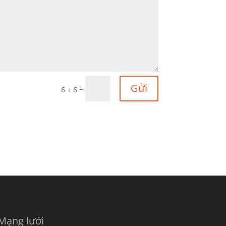
Gửi
=
6 + 6
Mạng lưới