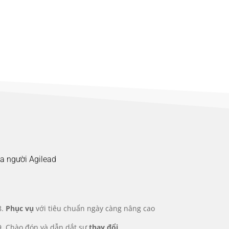
ủa người Agilead
8.
Phục vụ
với tiêu chuẩn ngày càng nâng cao
9. Chào đón và dẫn dắt sự
thay đổi