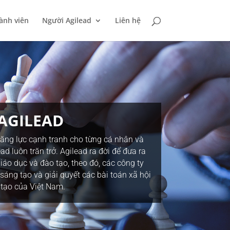
ành viên
Người Agilead
Liên hệ
AGILEAD
năng lực cạnh tranh cho từng cá nhân và
 luôn trăn trở. Agilead ra đời để đưa ra
iáo dục và đào tạo, theo đó, các công ty
sáng tạo và giải quyết các bài toán xã hội
 tạo của Việt Nam.