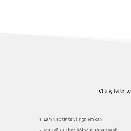
Chúng tôi tin t
1. Làm việc
tử tế
và nghiêm cẩn
2. Mưu cầu sự
học hỏi
và
trưởng thành