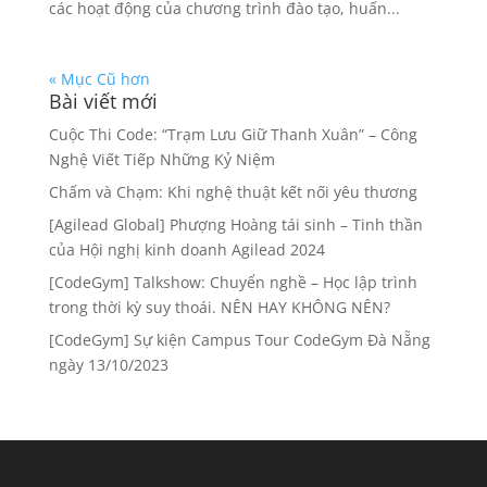
các hoạt động của chương trình đào tạo, huấn...
« Mục Cũ hơn
Bài viết mới
Cuộc Thi Code: “Trạm Lưu Giữ Thanh Xuân” – Công
Nghệ Viết Tiếp Những Kỷ Niệm
Chấm và Chạm: Khi nghệ thuật kết nối yêu thương
[Agilead Global] Phượng Hoàng tái sinh – Tinh thần
của Hội nghị kinh doanh Agilead 2024
[CodeGym] Talkshow: Chuyển nghề – Học lập trình
trong thời kỳ suy thoái. NÊN HAY KHÔNG NÊN?
[CodeGym] Sự kiện Campus Tour CodeGym Đà Nẵng
ngày 13/10/2023