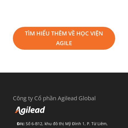
TÌM HIỂU THÊM VỀ HỌC VIỆN
AGILE
Công ty Cổ phần Agilead Global
Đ/c:
Số 6-B12, khu đô thị Mỹ Đình 1, P. Từ Liêm,